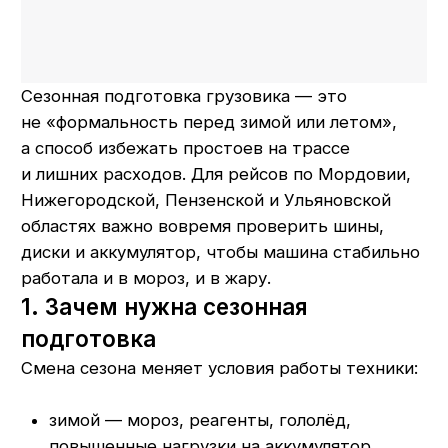
Нижегородской, Пензенской и Ульяновской
областях важно вовремя проверить шины,
диски и аккумулятор, чтобы машина стабильно
работала и в мороз, и в жару.
1. Зачем нужна сезонная
подготовка
Смена сезона меняет условия работы техники:
зимой — мороз, реагенты, гололёд,
повышенные нагрузки на аккумулятор
и шины;
летом — жара, перегрев шин и агрегатов,
высокие скорости и большие пробеги.
Своевременная проверка шин, дисков и АКБ:
снижает риск аварий и схода с рейса;
продлевает ресурс комплектов;
помогает спланировать замены заранее,
а не в аварийном режиме.
ЧЕК-ЛИСТ: СЕЗОННАЯ