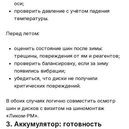
диски, АКБ в одном месте
Проще и выгоднее готовить грузовик к сезону
комплексно:
на одной точке проверять шины, диски,
балансировку и состояние аккумулятора;
при необходимости делать ремонт шин,
замену дисков и подбор новой резины
и АКБ;
планировать работы так, чтобы машина
минимально простаивала вне рейсов.
«Ликом-РМ» как раз совмещает в себе
продажи шин, дисков, аккумуляторов и услуги
шиномонтажа и ремонта, что удобно
для владельцев 1−3 грузовиков и небольших
автопарков.
Хотите подготовить грузовик
к сезону?
Позвоните по номеру
+7 (927) 979-00-
19
или оставьте заявку на диагностику,