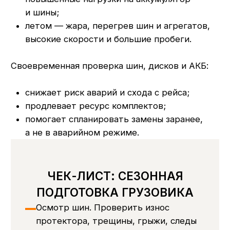
ПОДГОТОВКА ГРУЗОВИКА
Осмотр шин. Проверить износ
протектора, трещины, грыжи, следы
неравномерного износа. Заранее
решить, какие шины докатываем,
какие — меняем
Проверка давления. Выставить
давление по нормам для сезона
(особенно перед дальними рейсами
и зимой). При необходимости
скорректировать под фактическую
нагрузку
Осмотр дисков. Проверить диски
на трещины, деформации, следы
коррозии, состояние крепежа.
Повреждённые диски — под ремонт
или замену
Контроль балансировки и геометрии.
При вибрациях, «уводе» машины
или неравномерном износе — сделать
балансировку и диагностику ходовой
Проверка аккумулятора. Проверить
пусковой ток, напряжение, состояние
клемм и проводки. При слабых