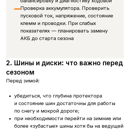
убедиться, что диски не получили
критических повреждений.
В обоих случаях логично совместить осмотр
шин и дисков с визитом на шиномонтаж
«Ликом-РМ».
3. Аккумулятор: готовность
к холодным пускам и жаре
К сезону важно:
проверить пусковой ток и общее состояние
АКБ;
осмотреть клеммы на коррозию
и надёжность крепления;
оценить возраст и историю аккумулятора
(частые разряды, «подкуривания»,
проблемы с запуском).
Перед зимой слабый аккумулятор лучше
заменить заранее, чем ждать, когда
он «умрёт» в мороз. Перед летом —
убедиться, что система зарядки исправна
и АКБ не работает постоянно «на пределе».
4. Комплексный подход: шины,