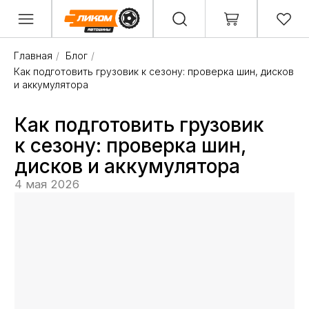
Главная
/
Блог
/
Как подготовить грузовик к сезону: проверка шин, дисков
и аккумулятора
Как подготовить грузовик
к сезону: проверка шин,
дисков и аккумулятора
4 мая 2026
Сезонная подготовка грузовика — это
не «формальность перед зимой или летом»,
а способ избежать простоев на трассе
и лишних расходов. Для рейсов по Мордовии,