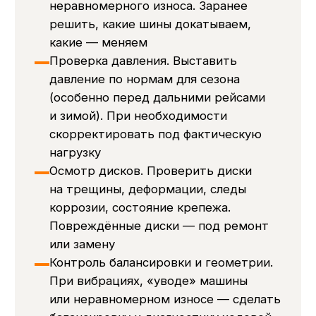
показателях — планировать замену
АКБ до старта сезона
2. Шины и диски: что важно перед
сезоном
Перед зимой:
убедиться, что глубина протектора
и состояние шин достаточны для работы
по снегу и мокрой дороге;
при необходимости перейти на зимние или
более «зубастые» шины хотя бы на ведущей
оси;
проверить давление с учётом падения
температуры.
Перед летом:
оценить состояние шин после зимы:
трещины, повреждения от ям и реагентов;
проверить балансировку, если за зиму
появились вибрации;