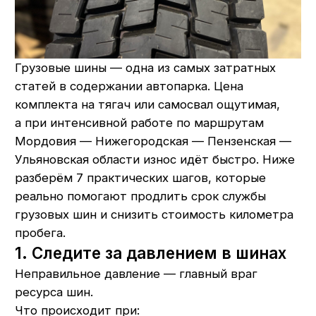
Мордовия — Нижегородская — Пензенская —
Ульяновская области износ идёт быстро. Ниже
разберём 7 практических шагов, которые
реально помогают продлить срок службы
грузовых шин и снизить стоимость километра
пробега.
1. Следите за давлением в шинах
Неправильное давление — главный враг
ресурса шин.
Что происходит при:
Перекачке. Снижается площадь контакта
с дорогой, возрастает нагрузка
на центральную часть протектора,
усиливается ударная нагрузка на подвеску
и каркас шины. Ресурс уменьшается,
увеличивается риск повреждений на ямах
и стыках.
Недостаточном давлении. Растёт площадь
контакта, шина сильнее греется, быстрее
стираются плечевые зоны, повышается
расход топлива. Риск разрушения каркаса
и «выстрела» под нагрузкой тоже выше.