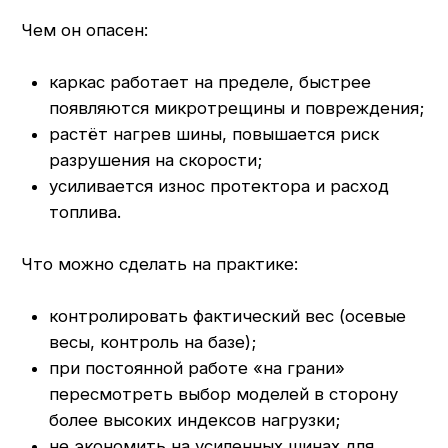
в серьёзную проблему.
Что важно:
При обнаружении гвоздя, шурупа,
медленного спуска — сразу обращаться
на ремонт, а не докатывать «до смены».
Не игнорировать мелкие боковые
повреждения, вздутия, расслоения.
Использовать только профессиональный
ремонт в грузовом шиномонтаже,
а не «гаражный» подход.
Грузовой шиномонтаж и ремонт шин у «Ликом-
РМ» позволяют вовремя устранить
повреждения и продлить жизнь шины там, где
это безопасно и технологически оправдано.
7. Проводите плановую ротацию
шин в автопарке
В парке из нескольких автомобилей шины
изнашиваются поразному. Чтобы
не «добивать» одни и те же позиции, имеет
смысл проводить плановую ротацию: