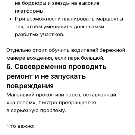
Своевременно ремонтируйте повреждения.
Проводите плановую ротацию шин
в автопарке.
Хотите оценить состояние шин
и понять, где можно продлить
ресурс, а где безопаснее
заменить?
Позвоните по номеру
+7 (927) 979-00-
19
или оставьте заявку — наши
специалисты оценят текущие
комплекты, предложат варианты
ремонта, восстановления или замены
шин
Записаться на диагностику
Полезно знать