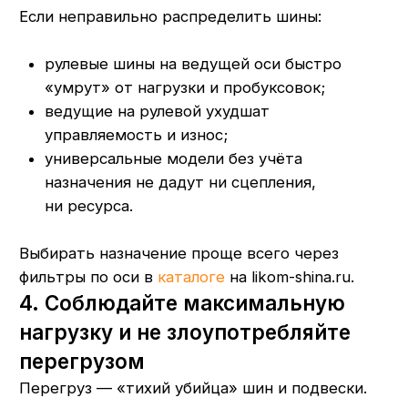
подъездов — это реальность маршрутов.
Но стиль вождения и маршрутизация влияют
на ресурс шин не меньше, чем бренд.
Рекомендации:
Уменьшать скорость перед известными
проблемными участками, не «атаковать»
ямы и стыки.
Минимизировать резкие заходы
на бордюры и заезды на высокие
платформы.
При возможности планировать маршруты
так, чтобы уменьшить долю самых
разбитых участков.
Отдельно стоит обучить водителей бережной
манере вождения, если парк большой.
6. Своевременно проводить
ремонт и не запускать
повреждения
Маленький прокол или порез, оставленный
«на потом», быстро превращается