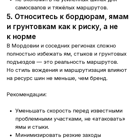
переставлять шины между осями
и машинами, где это допустимо
по размеру, индексу нагрузки
и остаточному протектору;
использовать наиболее свежие и «живые»
шины на самых ответственных осях
и маршрутах;
планировать восстановление и нарезку
протектора для тех моделей, где это
предусмотрено производителем.
Такая политика управления шинами помогает
выжать максимум ресурса из каждого
комплекта и уменьшить непредвиденные
расходы.
Итоги: короткий чек-лист
по продлению ресурса
Регулярно проверяйте и корректируйте
давление.
Следите за ходовой и углами установки
колёс.
Используйте шины по назначению осей.
Не злоупотребляйте перегрузом.
Берегите шины на ямах, стыках и бордюрах.