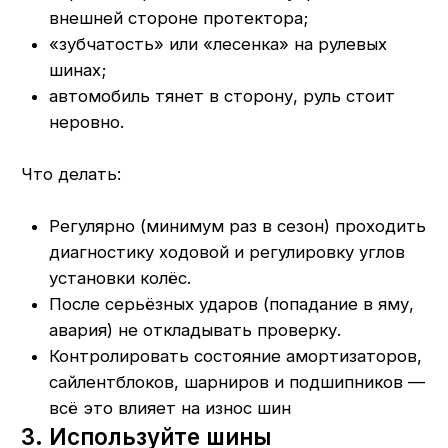
На ведущую — модели с «блочным»
рисунком и усиленным протектором для
тяги.
На оси прицепа — прицепные шины
с прочным каркасом и оптимизированным
рисунком под манёвры и торможение.
Если неправильно распределить шины:
рулевые шины на ведущей оси быстро
«умрут» от нагрузки и пробуксовок;
ведущие на рулевой ухудшат
управляемость и износ;
универсальные модели без учёта
назначения не дадут ни сцепления,
ни ресурса.
Выбирать назначение проще всего через
фильтры по оси в
каталоге
на likom-shina.ru.
4. Соблюдайте максимальную
нагрузку и не злоупотребляйте
перегрузом
Перегруз — «тихий убийца» шин и подвески.