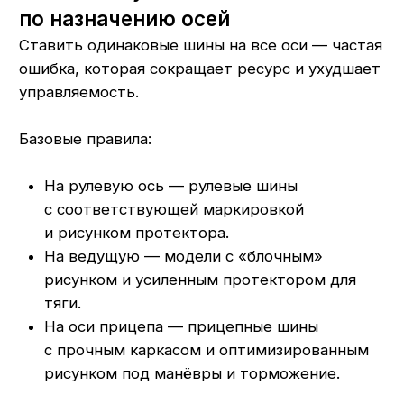
Чем он опасен:
каркас работает на пределе, быстрее
появляются микротрещины и повреждения;
растёт нагрев шины, повышается риск
разрушения на скорости;
усиливается износ протектора и расход
топлива.
Что можно сделать на практике:
контролировать фактический вес (осевые
весы, контроль на базе);
при постоянной работе «на грани»
пересмотреть выбор моделей в сторону
более высоких индексов нагрузки;
не экономить на усиленных шинах для
самосвалов и тяжёлых маршрутов.
5. Относитесь к бордюрам, ямам
и грунтовкам как к риску, а не
к норме
В Мордовии и соседних регионах сложно
полностью избежать ям, стыков и грунтовых