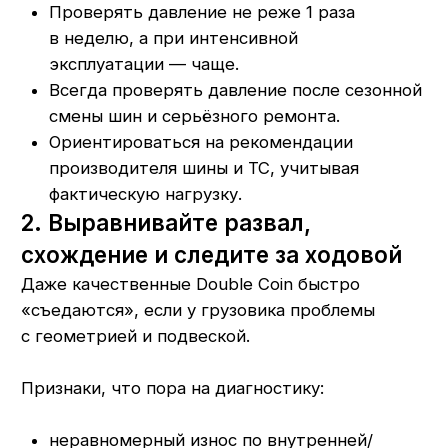
автомобиль тянет в сторону, руль стоит
неровно.
Что делать:
Регулярно (минимум раз в сезон) проходить
диагностику ходовой и регулировку углов
установки колёс.
После серьёзных ударов (попадание в яму,
авария) не откладывать проверку.
Контролировать состояние амортизаторов,
сайлентблоков, шарниров и подшипников —
всё это влияет на износ шин
3. Используйте шины
по назначению осей
Ставить одинаковые шины на все оси — частая
ошибка, которая сокращает ресурс и ухудшает
управляемость.
Базовые правила:
На рулевую ось — рулевые шины
с соответствующей маркировкой
и рисунком протектора.