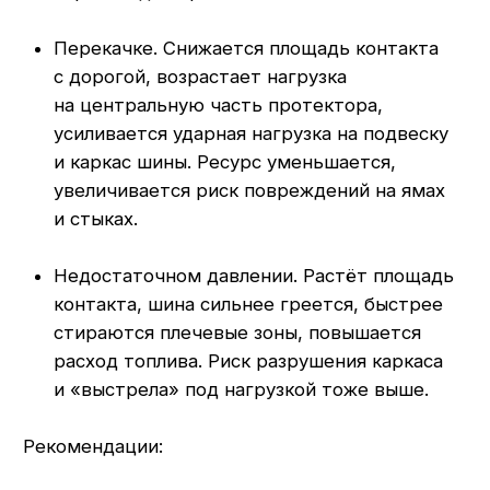
Рекомендации:
Проверять давление не реже 1 раза
в неделю, а при интенсивной
эксплуатации — чаще.
Всегда проверять давление после сезонной
смены шин и серьёзного ремонта.
Ориентироваться на рекомендации
производителя шины и ТС, учитывая
фактическую нагрузку.
2. Выравнивайте развал,
схождение и следите за ходовой
Даже качественные Double Coin быстро
«съедаются», если у грузовика проблемы
с геометрией и подвеской.
Признаки, что пора на диагностику:
неравномерный износ по внутренней/
внешней стороне протектора;
«зубчатость» или «лесенка» на рулевых
шинах;