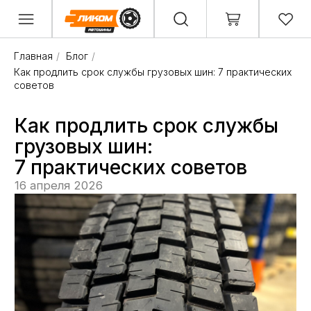
Главная
/
Блог
/
Как продлить срок службы грузовых шин: 7 практических
советов
Как продлить срок службы
грузовых шин:
7 практических советов
16 апреля 2026
Грузовые шины — одна из самых затратных
статей в содержании автопарка. Цена
комплекта на тягач или самосвал ощутимая,
а при интенсивной работе по маршрутам