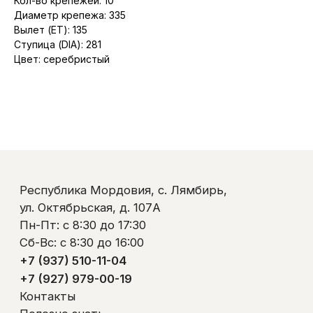
Кол-во крепежей: 10
Диаметр крепежа: 335
Вылет (ET): 135
Ступица (DIA): 281
Республика Мордовия, с. Лямбирь,
Цвет: серебристый
ул. Октябрьская, д. 107А
Пн-Пт: с 8:30 до 17:30
Сб-Вс: с 8:30 до 16:00
+7 (937) 510-11-04
+7 (927) 979-00-19
Контакты
Полезно знать
Оплата и доставка
Обмен и возврат
Пользовательское соглашение
Политика обработки персональных данных
© ООО «Ликом-РМ»