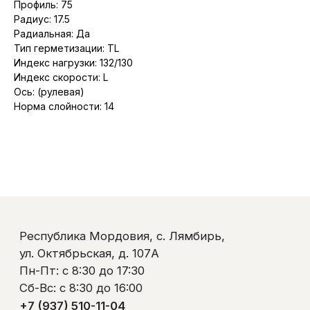
Профиль: 75
ул. Октябрьская, д. 107А
Пн-Пт: с 8:30 до 17:30
Радиус: 17.5
Сб-Вс: с 8:30 до 16:00
Радиальная: Да
+7 (937) 510-11-04
Тип герметизации: TL
+7 (927) 979-00-19
Индекс нагрузки: 132/130
Контакты
Индекс скорости: L
Полезно знать
Ось: (рулевая)
Оплата и доставка
Обмен и возврат
Норма слойности: 14
Пользовательское соглашение
Политика обработки персональных данных
© ООО «Ликом-РМ»