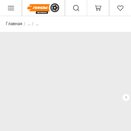
Главная
/
...
/
...