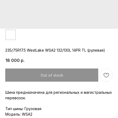
235/75R17.5 WestLake WSA2 132/130L 14PR TL (рулевая)
18 000
р.
Out of stock
Шина предназначена для региональных и магистральных
перевозок.
Тип шины: Грузовая
Модель: WSA2
Республика Мордовия, с. Лямбирь,