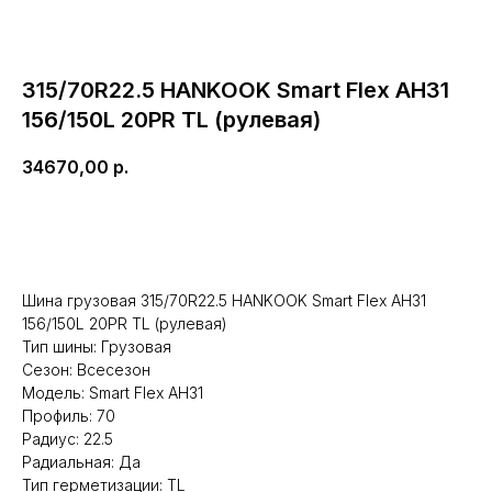
315/70R22.5 HANKOOK Smart Flex AH31
156/150L 20PR TL (рулевая)
34670,00
р.
В корзину
Шина грузовая 315/70R22.5 HANKOOK Smart Flex AH31
156/150L 20PR TL (рулевая)
Тип шины: Грузовая
Сезон: Всесезон
Модель: Smart Flex AH31
Профиль: 70
Республика Мордовия, с. Лямбирь,
Радиус: 22.5
ул. Октябрьская, д. 107А
Пн-Пт: с 8:30 до 17:30
Радиальная: Да
Сб-Вс: с 8:30 до 16:00
Тип герметизации: TL