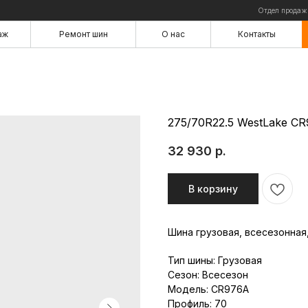
Отдел продаж
аж
Ремонт шин
О нас
Контакты
аж
Ремонт шин
О нас
Контакты
275/70R22.5 WestLake CR
32 930
р.
В корзину
Шина грузовая, всесезонная
Тип шины: Грузовая
Сезон: Всесезон
Модель: CR976A
Профиль: 70