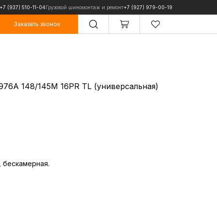
+7 (937) 510-11-04
Грузовой шиномонтаж и ремонт
+7 (927) 979-00-19
Заказать звонок
Заказать звонок
976A 148/145M 16PR TL (универсальная)
, бескамерная.