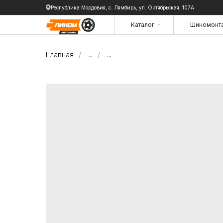
Республика Мордовия, с. Лямбирь, ул. Октябрьская, 107А
Каталог
Шиномонт
Каталог
Шиномонт
Главная
/
...
/
...