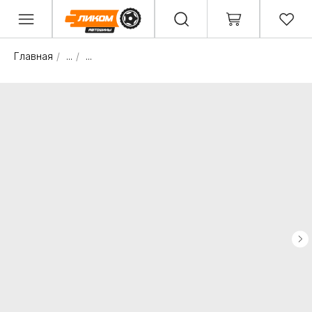
Главная
/
...
/
...