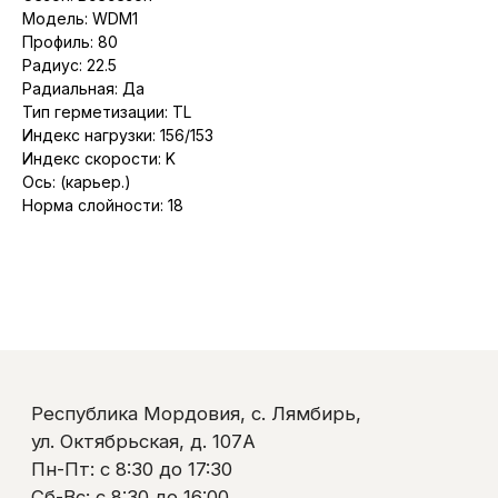
Республика Мордовия, с. Лямбирь,
Модель: WDM1
ул. Октябрьская, д. 107А
Профиль: 80
Пн-Пт: с 8:30 до 17:30
Радиус: 22.5
Сб-Вс: с 8:30 до 16:00
Радиальная: Да
+7 (937) 510-11-04
Тип герметизации: TL
+7 (927) 979-00-19
Контакты
Индекс нагрузки: 156/153
Полезно знать
Индекс скорости: K
Оплата и доставка
Ось: (карьер.)
Обмен и возврат
Норма слойности: 18
Пользовательское соглашение
Политика обработки персональных данных
© ООО «Ликом-РМ»