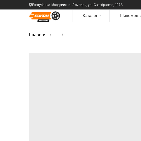
Республика Мордовия, с. Лямбирь, ул. Октябрьская, 107А
Каталог
Шиномонт
Каталог
Шиномонт
Главная
/
...
/
...