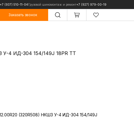
+7 (937) 510-11-04
Грузовой шиномонтаж и ремонт
+7 (927) 979-00-19
Заказать звонок
Заказать звонок
З У-4 ИД-304 154/149J 18PR TT
12.00R20 (320R508) НКШЗ У-4 ИД-304 154/149J