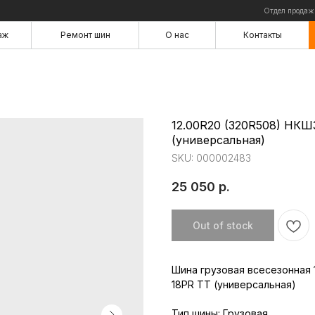
Отдел продаж
аж
Ремонт шин
О нас
Контакты
аж
Ремонт шин
О нас
Контакты
12.00R20 (320R508) НКШ
(универсальная)
SKU:
000002483
25 050
р.
Out of stock
Шина грузовая всесезонная 
18PR TT (универсальная)
Тип шины: Грузовая