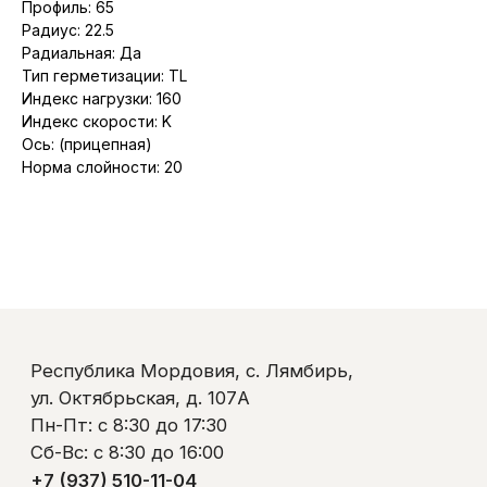
Профиль: 65
ул. Октябрьская, д. 107А
Пн-Пт: с 8:30 до 17:30
Радиус: 22.5
Сб-Вс: с 8:30 до 16:00
Радиальная: Да
+7 (937) 510-11-04
Тип герметизации: TL
+7 (927) 979-00-19
Индекс нагрузки: 160
Контакты
Индекс скорости: K
Полезно знать
Ось: (прицепная)
Оплата и доставка
Обмен и возврат
Норма слойности: 20
Пользовательское соглашение
Политика обработки персональных данных
© ООО «Ликом-РМ»