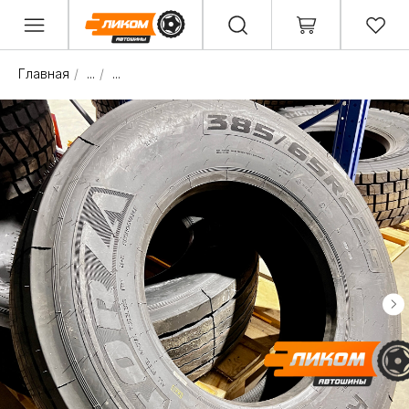
Главная
/
...
/
...