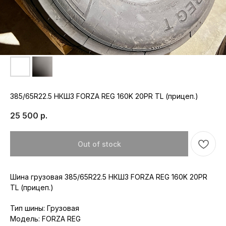
385/65R22.5 НКШЗ FORZA REG 160K 20PR TL (прицеп.)
25 500
р.
Out of stock
Шина грузовая 385/65R22.5 НКШЗ FORZA REG 160K 20PR
TL (прицеп.)
Тип шины: Грузовая
Модель: FORZA REG
Республика Мордовия, с. Лямбирь,