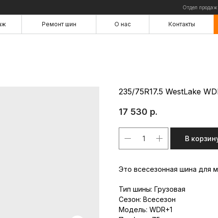
Отдел продаж
аж
Ремонт шин
О нас
Контакты
аж
Ремонт шин
О нас
Контакты
235/75R17.5 WestLake WD
17 530
р.
В корзин
Это всесезонная шина для 
Тип шины: Грузовая
Сезон: Всесезон
Модель: WDR+1