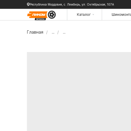
Республика Мордовия, с. Лямбирь, ул. Октябрьская, 107А
Каталог
Шиномонт
Каталог
Шиномонт
Главная
/
...
/
...