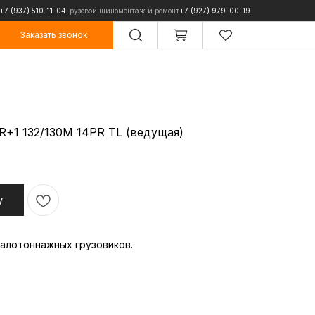
+7 (937) 510-11-04
Грузовой шиномонтаж и ремонт
+7 (927) 979-00-19
Заказать звонок
Заказать звонок
R+1 132/130M 14PR TL (ведущая)
у
малотоннажных грузовиков.