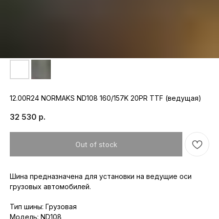
12.00R24 NORMAKS ND108 160/157K 20PR TTF (ведущая)
32 530
р.
Out of stock
Шина предназначена для установки на ведущие оси
грузовых автомобилей.
Тип шины: Грузовая
Республика Мордовия, с. Лямбирь,
Модель: ND108
ул. Октябрьская, д. 107А