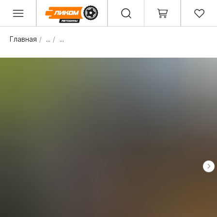
Главная
/
...
/
...