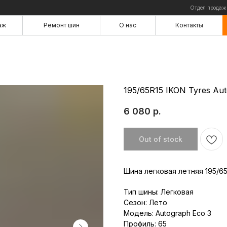
Отдел продаж
аж
Ремонт шин
О нас
Контакты
аж
Ремонт шин
О нас
Контакты
195/65R15 IKON Tyres Au
6 080
р.
Out of stock
Шина легковая летняя 195/65
Тип шины: Легковая
Сезон: Лето
Модель: Autograph Eco 3
Профиль: 65