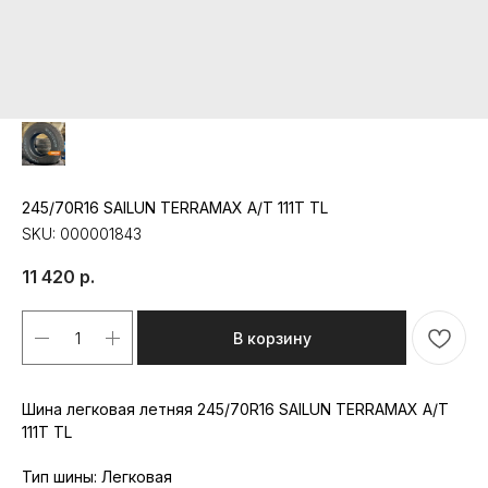
245/70R16 SAILUN TERRAMAX A/T 111T TL
SKU:
000001843
11 420
р.
В корзину
Шина легковая летняя 245/70R16 SAILUN TERRAMAX A/T
111T TL
Тип шины: Легковая
Республика Мордовия, с. Лямбирь,