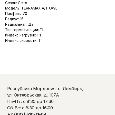
ул. Октябрьская, д. 107А
Сезон: Лето
Пн-Пт: с 8:30 до 17:30
Модель: TERRAMAX A/T OWL
Сб-Вс: с 8:30 до 16:00
Профиль: 70
+7 (937) 510-11-04
Радиус: 16
+7 (927) 979-00-19
Радиальная: Да
Контакты
Тип герметизации: TL
Полезно знать
Оплата и доставка
Индекс нагрузки: 111
Обмен и возврат
Индекс скорости: T
Пользовательское соглашение
Политика обработки персональных данных
© ООО «Ликом-РМ»