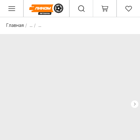
Главная
/
...
/
...