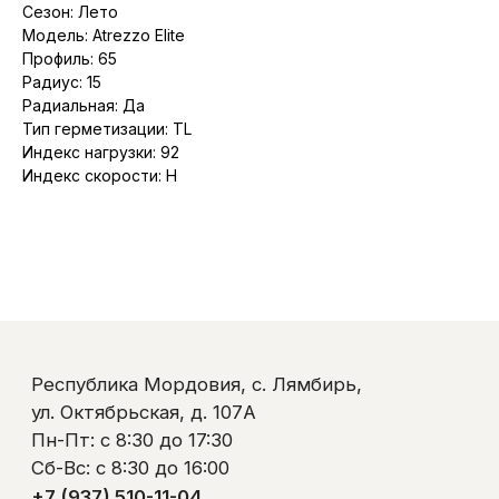
ул. Октябрьская, д. 107А
Сезон: Лето
Пн-Пт: с 8:30 до 17:30
Модель: Atrezzo Elite
Сб-Вс: с 8:30 до 16:00
Профиль: 65
+7 (937) 510-11-04
Радиус: 15
+7 (927) 979-00-19
Радиальная: Да
Контакты
Тип герметизации: TL
Полезно знать
Оплата и доставка
Индекс нагрузки: 92
Обмен и возврат
Индекс скорости: H
Пользовательское соглашение
Политика обработки персональных данных
© ООО «Ликом-РМ»