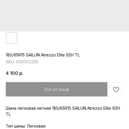
185/65R15 SAILUN Atrezzo Elite 92H TL
SKU:
000002256
4 100
р.
Out of stock
Шина легковая летняя 185/65R15 SAILUN Atrezzo Elite 92H
TL
Тип шины: Легковая
Республика Мордовия, с. Лямбирь,