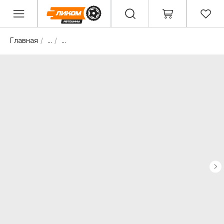
Главная
/
...
/
...