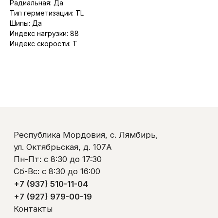
Радиальная: Да
Тип герметизации: TL
Шипы: Да
Индекс нагрузки: 88
Республика Мордовия, с. Лямбирь,
ул. Октябрьская, д. 107А
Индекс скорости: T
Пн-Пт: с 8:30 до 17:30
Сб-Вс: с 8:30 до 16:00
+7 (937) 510-11-04
+7 (927) 979-00-19
Контакты
Полезно знать
Оплата и доставка
Обмен и возврат
Пользовательское соглашение
Политика обработки персональных данных
© ООО «Ликом-РМ»