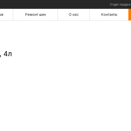
Отдел продаж
аж
Ремонт шин
О нас
Контакты
аж
Ремонт шин
О нас
Контакты
, 4л