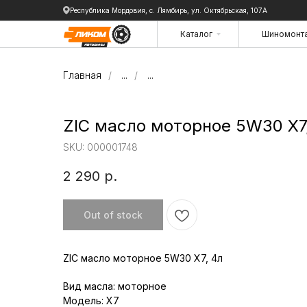
Республика Мордовия, с. Лямбирь, ул. Октябрьская, 107А
Каталог
Шиномонт
Каталог
Шиномонт
Главная
/
...
/
...
ZIC масло моторное 5W30 X7
SKU:
000001748
2 290
р.
Out of stock
ZIC масло моторное 5W30 X7, 4л
Вид масла: моторное
Модель: X7