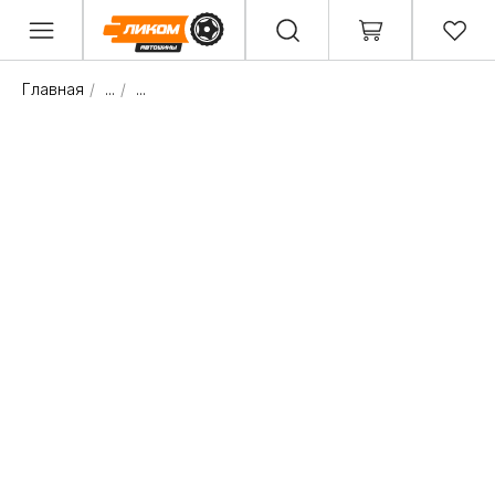
Главная
/
...
/
...