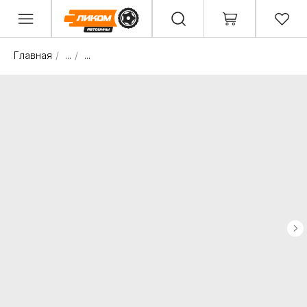
Главная
/
...
/
...