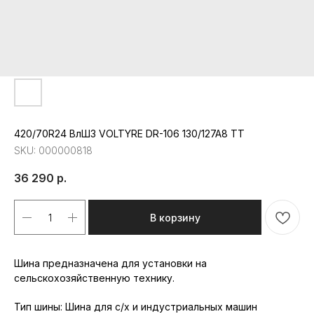
420/70R24 ВлШЗ VOLTYRE DR-106 130/127A8 TT
SKU:
000000818
36 290
р.
В корзину
Шина предназначена для установки на
сельскохозяйственную технику.
Республика Мордовия, с. Лямбирь,
Тип шины: Шина для с/х и индустриальных машин
ул. Октябрьская, д. 107А