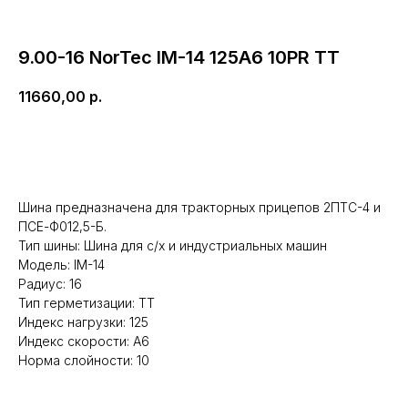
9.00-16 NorTec IM-14 125A6 10PR TT
11660,00
р.
В корзину
Шина предназначена для тракторных прицепов 2ПТС-4 и
ПСЕ-Ф012,5-Б.
Тип шины: Шина для с/х и индустриальных машин
Республика Мордовия, с. Лямбирь,
Модель: IM-14
ул. Октябрьская, д. 107А
Радиус: 16
Пн-Пт: с 8:30 до 17:30
Тип герметизации: TT
Сб-Вс: с 8:30 до 16:00
Индекс нагрузки: 125
+7 (937) 510-11-04
Индекс скорости: A6
+7 (927) 979-00-19
Норма слойности: 10
Контакты
Полезно знать
Оплата и доставка