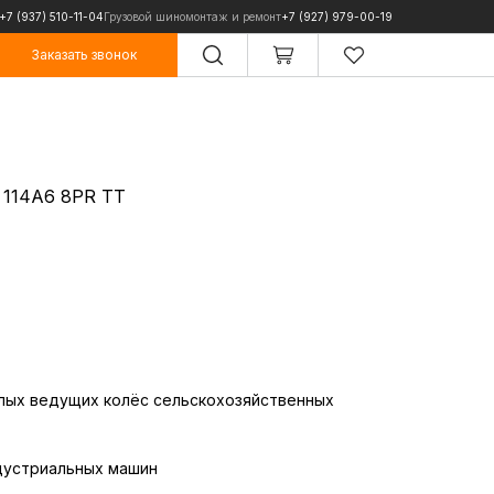
+7 (937) 510-11-04
Грузовой шиномонтаж и ремонт
+7 (927) 979-00-19
Заказать звонок
Заказать звонок
 114A6 8PR TT
лых ведущих колёс сельскохозяйственных
ндустриальных машин