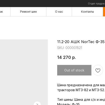
Отдел продаж
аж
Ремонт шин
О нас
Контакты
аж
Ремонт шин
О нас
Контакты
11.2-20 АШК NorTec Ф-35
SKU:
000001521
14 270
р.
Out of stock
Шина предназначена для ма
тракторов МТЗ-82 и МТЗ-52.
Тип шины: Шина для с/х и и
Модель: Ф-35