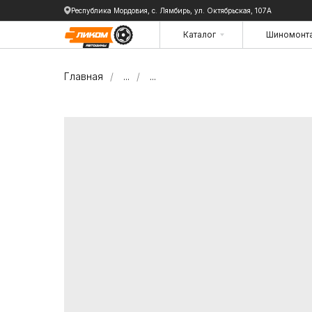
Республика Мордовия, с. Лямбирь, ул. Октябрьская, 107А
Каталог
Шиномонт
Каталог
Шиномонт
Главная
/
...
/
...