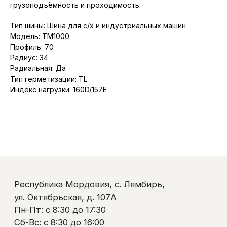
Республика Мордовия, с. Лямбирь,
грузоподъёмность и проходимость.
ул. Октябрьская, д. 107А
Пн-Пт: с 8:30 до 17:30
Тип шины: Шина для с/х и индустриальных машин
Сб-Вс: с 8:30 до 16:00
Модель: TM1000
+7 (937) 510-11-04
Профиль: 70
+7 (927) 979-00-19
Радиус: 34
Контакты
Полезно знать
Радиальная: Да
Оплата и доставка
Тип герметизации: TL
Обмен и возврат
Индекс нагрузки: 160D/157E
Пользовательское соглашение
Политика обработки персональных данных
© ООО «Ликом-РМ»