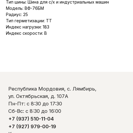
Тип шины: Шина для с/х и индустриальных машин
Сб-Вс: с 8:30 до 16:00
Модель: ВФ-76БМ
+7 (937) 510-11-04
Радиус: 25
+7 (927) 979-00-19
Контакты
Тип герметизации: TT
Полезно знать
Индекс нагрузки: 183
Оплата и доставка
Индекс скорости: B
Обмен и возврат
Пользовательское соглашение
Политика обработки персональных данных
© ООО «Ликом-РМ»