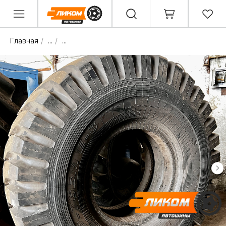
Главная
/
...
/
...