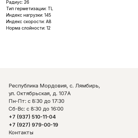
Радиус: 26
+7 (937) 510-11-04
Тип герметизации: TL
+7 (927) 979-00-19
Индекс нагрузки: 145
Контакты
Индекс скорости: A8
Полезно знать
Оплата и доставка
Норма слойности: 12
Обмен и возврат
Пользовательское соглашение
Политика обработки персональных данных
© ООО «Ликом-РМ»