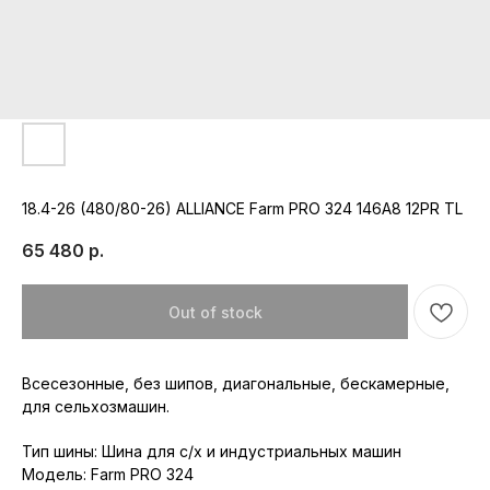
18.4-26 (480/80-26) ALLIANCE Farm PRO 324 146A8 12PR TL
65 480
р.
Out of stock
Всесезонные, без шипов, диагональные, бескамерные,
для сельхозмашин.
Республика Мордовия, с. Лямбирь,
ул. Октябрьская, д. 107А
Тип шины: Шина для с/х и индустриальных машин
Пн-Пт: с 8:30 до 17:30
Модель: Farm PRO 324
Сб-Вс: с 8:30 до 16:00