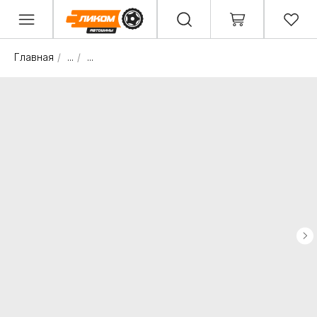
Главная
/
...
/
...