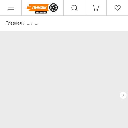
Главная
/
...
/
...