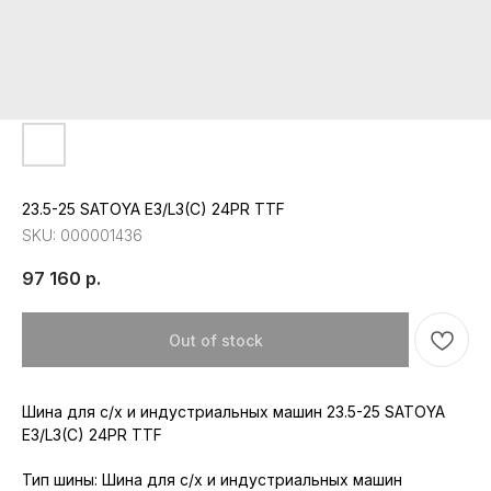
23.5-25 SATOYA E3/L3(C) 24PR TTF
SKU:
000001436
97 160
р.
Out of stock
Шина для с/х и индустриальных машин 23.5-25 SATOYA
Республика Мордовия, с. Лямбирь,
E3/L3(C) 24PR TTF
ул. Октябрьская, д. 107А
Пн-Пт: с 8:30 до 17:30
Сб-Вс: с 8:30 до 16:00
Тип шины: Шина для с/х и индустриальных машин