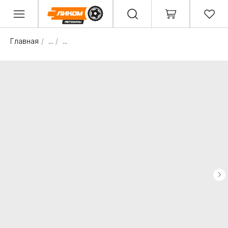
Главная
/
...
/
...