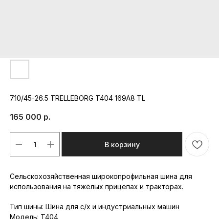
710/45-26.5 TRELLEBORG T404 169A8 TL
165 000
р.
В корзину
Cельскохозяйственная широкопрофильная шина для
использования на тяжёлых прицепах и тракторах.
Республика Мордовия, с. Лямбирь,
ул. Октябрьская, д. 107А
Тип шины: Шина для с/х и индустриальных машин
Пн-Пт: с 8:30 до 17:30
Модель: T404