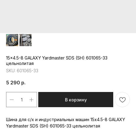
15x4.5-8 GALAXY Yardmaster SDS (SH) 601065-33
цельнолитая
SKU:
601065-33
5 290
р.
В корзину
Республика Мордовия, с. Лямбирь,
Шина для с/х и индустриальных машин 15x4.5-8 GALAXY
ул. Октябрьская, д. 107А
Пн-Пт: с 8:30 до 17:30
Yardmaster SDS (SH) 601065-33 цельнолитая
Сб-Вс: с 8:30 до 16:00