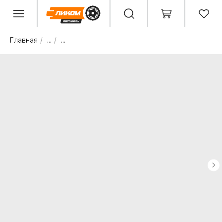
Главная
/
...
/
...