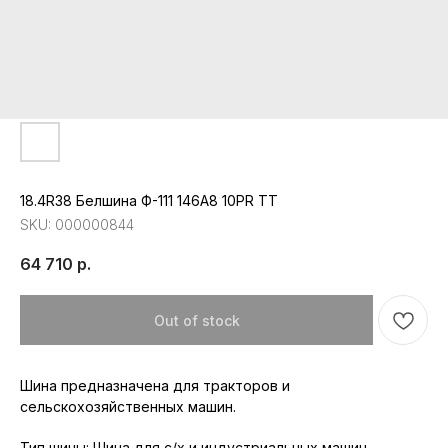
18.4R38 Белшина Ф-111 146A8 10PR TT
SKU:
000000844
64 710
р.
Out of stock
Шина предназначена для тракторов и
сельскохозяйственных машин.
Республика Мордовия, с. Лямбирь,
Тип шины: Шина для с/х и индустриальных машин