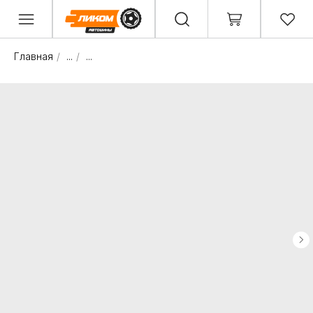
Главная
/
...
/
...