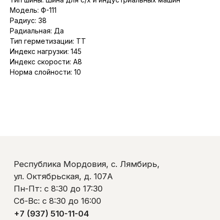
ул. Октябрьская, д. 107А
Пн-Пт: с 8:30 до 17:30
Модель: Ф-111
Сб-Вс: с 8:30 до 16:00
Радиус: 38
+7 (937) 510-11-04
Радиальная: Да
+7 (927) 979-00-19
Тип герметизации: TT
Контакты
Индекс нагрузки: 145
Полезно знать
Индекс скорости: A8
Оплата и доставка
Обмен и возврат
Норма слойности: 10
Пользовательское соглашение
Политика обработки персональных данных
© ООО «Ликом-РМ»